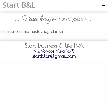
Start B&L
☰
... Vaša karijera naš posao ...
... radite na sebi ...
Trenutno nema naslovnog članka
Start business & life IVA
Niš, Vojvode Vuka 1a/5
startblpr@gmail.com